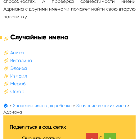
способностях. А проверка совместимости имени
Адриана с другими именами поможет найти свою вторую
половинку.
Случайные имена
Анита
Виталина
Элоиза
Измаил
Мераб
Оскар
🏠
»
Значение имен для ребенка
»
Значение женских имен
»
Адриана
Поделиться в соц. сетях
-
+
0
Оценить статью: