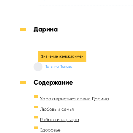
Дарина
Значение женских имен
Татьяна Попова
Содержание
Характеристика имени Дарина
Любовь и семья
Работа и карьера
Здоровье