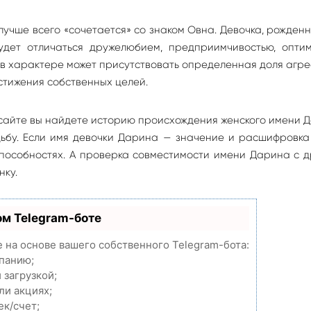
лучше всего «сочетается» со знаком Овна. Девочка, рожден
дет отличаться дружелюбием, предприимчивостью, оптим
 в характере может присутствовать определенная доля агре
стижения собственных целей.
сайте вы найдете историю происхождения женского имени 
удьбу. Если имя девочки Дарина — значение и расшифровк
способностях. А проверка совместимости имени Дарина с 
нку.
ом Telegram-боте
e на основе вашего собственного Telegram-бота:
мпанию;
 загрузкой;
ли акциях;
ек/счет;