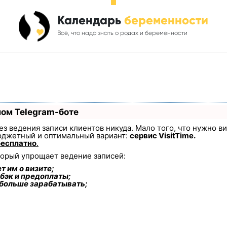
Календарь
беременности
Всё, что надо знать о родах и беременности
ном Telegram-боте
 без ведения записи клиентов никуда. Мало того, что нужно в
юджетный и оптимальный вариант:
сервис VisitTime.
бесплатно
.
торый упрощает ведение записей:
т им о визите;
бэк и предоплаты;
 больше зарабатывать;