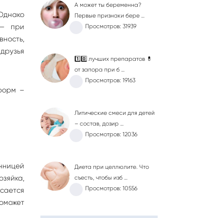
А может ты беременна?
 Однако
Первые признаки бере …
 — при
Просмотров: 31939
ность,
 друзья
1️⃣0️⃣ лучших препаратов 💊
от запора при б …
Просмотров: 19163
форм –
Литические смеси для детей
– состав, дозир …
Просмотров: 12036
онницей
Диета при целлюлите. Что
озяйка,
съесть, чтобы изб …
Просмотров: 10556
сается
оможет