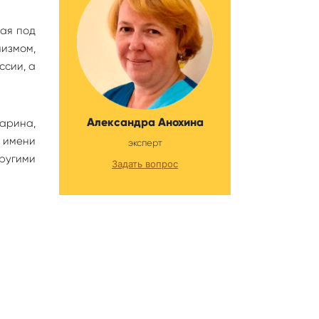
ная под
измом,
ссии, а
Александра Анохина
Дарина,
а имени
эксперт
другими
Задать вопрос