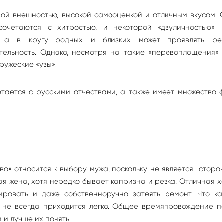
ой внешностью, высокой самооценкой и отличным вкусом.
сочетаются с хитростью, и некоторой «двуличностью»
 а в кругу родных и близких может проявлять рев
тельность. Однако, несмотря на такие «перевоплощения»
ружеские «узы».
тается с русскими отчествами, а также имеет множество 
о» относится к выбору мужа, поскольку не является стор
я жена, хотя нередко бывает капризна и резка. Отличная х
вировать и даже собственноручно затеять ремонт. Что ка
е не всегда приходится легко. Общее времяпровождение п
и лучше их понять.