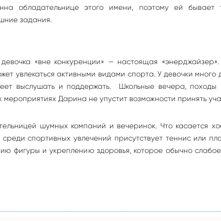
енна обладательнице этого имени, поэтому ей бывает 
шние задания.
ь девочка «вне конкуренции» — настоящая «энерджайзер».
жет увлекаться активными видами спорта. У девочки много 
меет выслушать и поддержать. Школьные вечера, походы к
х мероприятиях Дарина не упустит возможности принять уча
ельницей шумных компаний и вечеринок. Что касается хо
 среди спортивных увлечений присутствует теннис или пл
ию фигуры и укреплению здоровья, которое обычно слабо