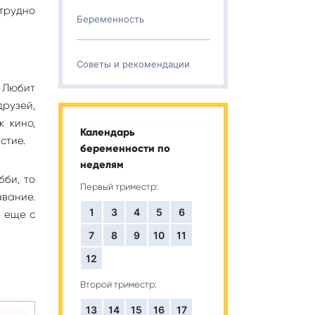
трудно
Беременность
Советы и рекомендации
 Любит
друзей,
 кино,
Календарь
стие.
беременности по
неделям
бби, то
Первый триместр:
авание.
1
3
4
5
6
е еще с
7
8
9
10
11
12
Второй триместр:
13
14
15
16
17