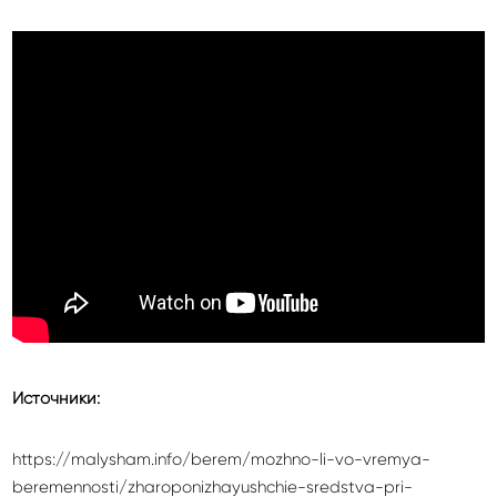
Источники:
https://malysham.info/berem/mozhno-li-vo-vremya-
beremennosti/zharoponizhayushchie-sredstva-pri-