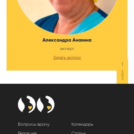
Александра Анохина
эксперт
Задать вопрос
⟵
НАВЕРХ
Вопросы врачу
Календарь
Редакция
Статьи