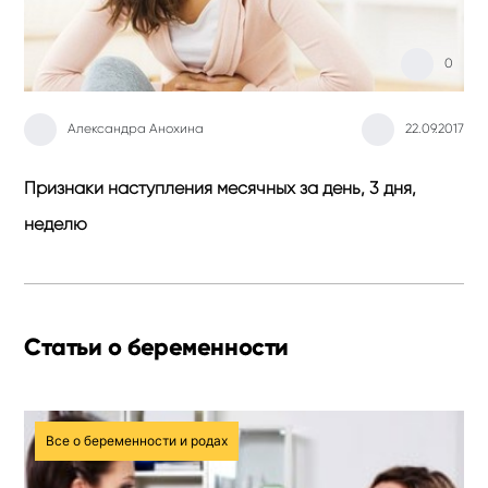
0
Александра Анохина
22.09.2017
Шо
Признаки наступления месячных за день, 3 дня,
неделю
Статьи о беременности
Все о беременности и родах