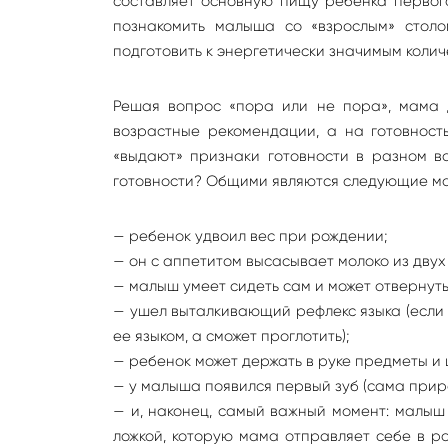
составляет основную пищу ребенка первог
познакомить малыша со «взрослым» столо
подготовить к энергетически значимым коли
Решая вопрос «пора или не пора», мама 
возрастные рекомендации, а на готовност
«выдают» признаки готовности в разном во
готовности? Общими являются следующие м
— ребенок удвоил вес при рождении;
— он с аппетитом высасывает молоко из двух
— малыш умеет сидеть сам и может отвернуть
— ушел выталкивающий рефлекс языка (если р
ее языком, а сможет проглотить);
— ребенок может держать в руке предметы и 
— у малыша появился первый зуб (сама природ
— и, наконец, самый важный момент: малыш
ложкой, которую мама отправляет себе в рот