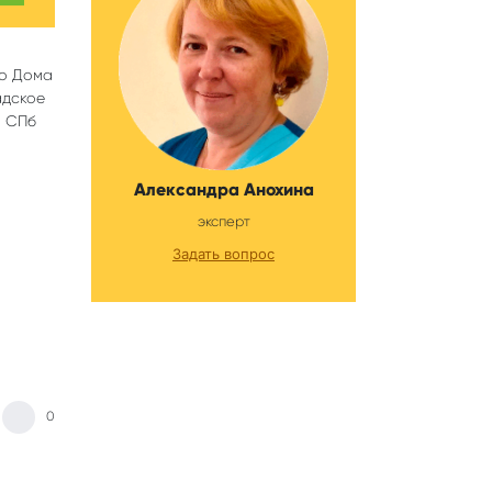
го Дома
адское
а СПб
Александра Анохина
эксперт
Задать вопрос
0