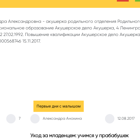
дра Александровна - акушерка родильного отделения Родильно
сиональное образование Акушерское дело Акушерка, 4 Ленингр
 27.02.1992. Повышение квалификации Акушерское дело Акушерк
0568746 15.11.2017.
Первые дни с малышом
7
Александра Анохина
12.08.2017
Уход за младенцем: учимся у прабабушек