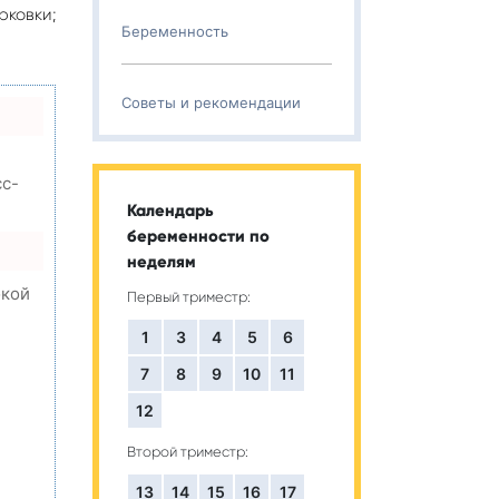
ковки;
Беременность
Советы и рекомендации
сс-
Календарь
беременности по
неделям
окой
Первый триместр:
1
3
4
5
6
7
8
9
10
11
,
12
Второй триместр:
13
14
15
16
17