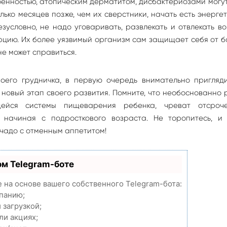
роенностью, атопическим дерматитом, дисбактериозами могу
лько месяцев позже, чем их сверстники, начать есть энерге
зусловно, не надо уговаривать, развлекать и отвлекать в
рцию. Их более уязвимый организм сам защищает себя от 
не может справиться.
оего грудничка, в первую очередь внимательно пригляди
т новый этап своего развития. Помните, что необоснованно
ейся системы пищеварения ребенка, чреват отсроч
, начиная с подросткового возраста. Не торопитесь, и
чадо с отменным аппетитом!
ом Telegram-боте
e на основе вашего собственного Telegram-бота:
мпанию;
 загрузкой;
ли акциях;