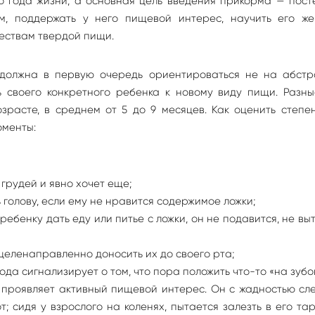
о года жизни, а основная цель введения прикорма — пост
м, поддержать у него пищевой интерес, научить его же
чествам твердой пищи.
должна в первую очередь ориентироваться не на абстр
ь своего конкретного ребенка к новому виду пищи. Разны
зрасте, в среднем от 5 до 9 месяцев. Как оценить степе
оменты:
 грудей и явно хочет еще;
 голову, если ему не нравится содержимое ложки;
ебенку дать еду или питье с ложки, он не подавится, не вы
целенаправленно доносить их до своего рта;
а сигнализирует о том, что пора положить что-то «на зубок
 проявляет активный пищевой интерес. Он с жадностью сл
; сидя у взрослого на коленях, пытается залезть в его тар