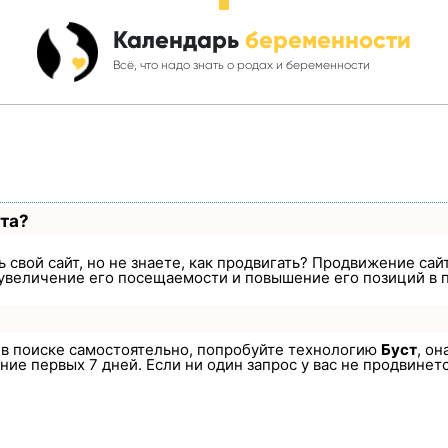
Календарь
беременности
Всё, что надо знать о родах и беременности
ста?
 свой сайт, но не знаете, как продвигать? Продвижение сайт
увеличение его посещаемости и повышение его позиций в 
а в поиске самостоятельно, попробуйте технологию
Буст
, он
ие первых 7 дней. Если ни один запрос у вас не продвинется