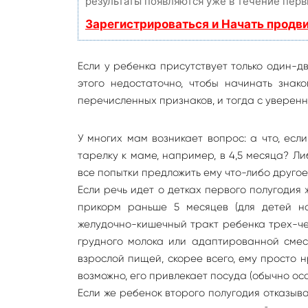
результаты появляются уже в течение перв
Зарегистрироваться и Начать продв
Если у ребенка присутствует только один-д
этого недостаточно, чтобы начинать знак
перечисленных признаков, и тогда с уверен
У многих мам возникает вопрос: а что, ес
тарелку к маме, например, в 4,5 месяца? Ли
все попытки предложить ему что-либо другое
Если речь идет о детках первого полугодия 
прикорм раньше 5 месяцев (для детей н
желудочно-кишечный тракт ребенка трех-че
грудного молока или адаптированной смеси
взрослой пищей, скорее всего, ему просто н
возможно, его привлекает посуда (обычно ос
Если же ребенок второго полугодия отказывае