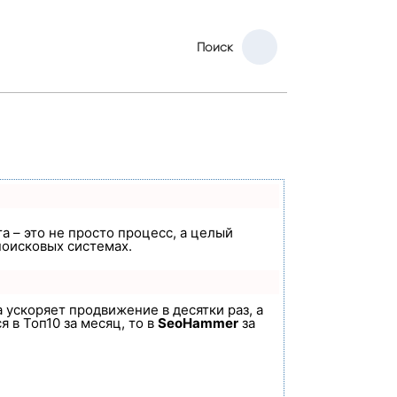
Поиск
а – это не просто процесс, а целый
поисковых системах.
а ускоряет продвижение в десятки раз, а
 в Топ10 за месяц, то в
SeoHammer
за