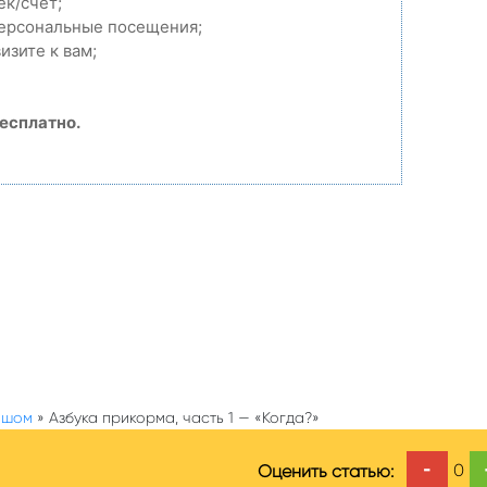
ек/счет;
персональные посещения;
изите к вам;
есплатно.
ышом
»
Азбука прикорма, часть 1 — «Когда?»
-
0
Оценить статью: