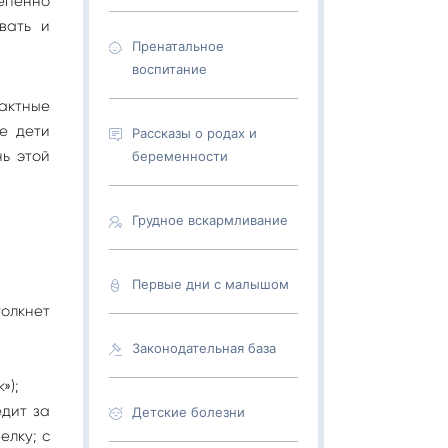
епенно
вать и
Пренатальное
воспитание
актные
е дети
Рассказы о родах и
нь этой
беременности
Грудное вскармливание
Первые дни с малышом
толкнет
Законодательная база
»);
едит за
Детские болезни
елку; с