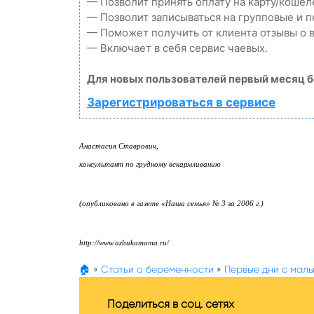
— Позволит принять оплату на карту/кошел
— Позволит записываться на групповые и 
— Поможет получить от клиента отзывы о в
— Включает в себя сервис чаевых.
Для новых пользователей первый месяц б
Зарегистрироваться в сервисе
Анастасия Ставрович,
консультант по грудному вскармливанию
(опубликовано в газете «Наша семья» № 3 за 2006 г.)
http://www.azbukamama.ru/
🏠
»
Статьи о беременности
»
Первые дни с мал
Поделиться в соц. сетях