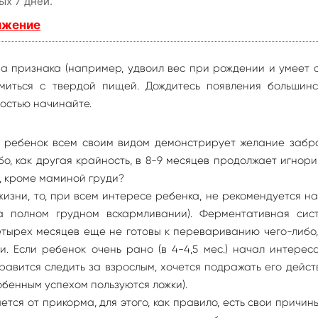
ых 7 дней.
ижение
ва признака (например, удвоил вес при рождении и умеет с
омиться с твердой пищей. Дождитесь появления большинс
ностью начинайте.
ли ребенок всем своим видом демонстрирует желание забр
бо, как другая крайность, в 8-9 месяцев продолжает игнор
, кроме маминой груди?
жизни, то, при всем интересе ребенка, не рекомендуется н
а полном грудном вскармливании). Ферментативная сис
тырех месяцев еще не готовы к перевариванию чего-либо
. Если ребенок очень рано (в 4-4,5 мес.) начал интерес
равится следить за взрослым, хочется подражать его дейст
обенным успехом пользуются ложки).
тся от прикорма, для этого, как правило, есть свои причин