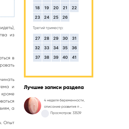
18
19
20
21
22
23
24
25
26
идеть),
Третий триместр:
тва из
27
28
29
30
31
32
33
34
35
36
37
38
39
40
41
аться в
ировать
ачинать
тема и
Лучшие записи раздела
, кроме
4 неделя беременности,
оваться
описание развития п …
виям, а
Просмотров: 33539
ы. Опыт