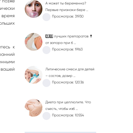
т позже
А может ты беременна?
тически
Первые признаки бере …
о время
Просмотров: 31930
больших
1️⃣0️⃣ лучших препаратов 💊
от запора при б …
тесь к
Просмотров: 19163
 ранний
енными
 вашей
Литические смеси для детей
– состав, дозир …
Просмотров: 12036
Диета при целлюлите. Что
съесть, чтобы изб …
Просмотров: 10554