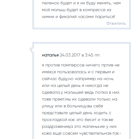
пеленок будет и я их буду менять, чем
мой малыш будет в компрессе из
химии и фикалий часами париться!
Ответить
наталья
24.03.2017 в 3:45 пп
я против памперсов ничего пртив не
имею,я пользовалась и с первым и
сейчас буду,но например на ночь
или на целый день я никогда не
одевала.у малышей ведь попка в них
тоже преет.мы их одевали только на
улицу или в больницу.вы себя
представьте целый день ходить с
прокладкой как это бесит и также
раздражение,а это маленькие у них
кожа ещё совсем чувствительная.так-