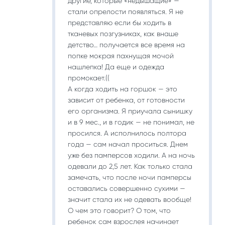
другие, которые «недышащие» —
стали опрелости появляться. Я не
представляю если бы ходить в
тканевых позгузниках, как внаше
детство… получается все время на
попке мокрая пахнущая мочой
нашлепка! Да еще и одежда
промокает.((
А когда ходить на горшок — это
зависит от ребенка, от готовности
его организма. Я приучала сынишку
и в 9 мес., и в годик — не понимал, не
просился. А исполнилось полтора
года — сам начал проситься. Днем
уже без памперсов ходили. А на ночь
одевали до 2,5 лет. Как только стала
замечать, что после ночи памперсы
оставались совершенно сухими —
значит стала их не одевать вообще!
О чем это говорит? О том, что
ребенок сам взрослея начинает