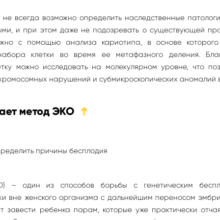
 не всегда возможно определить наследственные патолог
ыми, и при этом даже не подозревать о существующей пр
ожно с помощью анализа кариотипа, в основе которого
набора клетки во время ее метафазного деления. Бла
тку можно исследовать на молекулярном уровне, что поз
хромосомных нарушений и субмикроскопических аномалий в
гает метод ЭКО
➔
КО) – один из способов борьбы с генетическим беспл
и вне женского организма с дальнейшим переносом эмбри
ет завести ребенка парам, которые уже практически отча