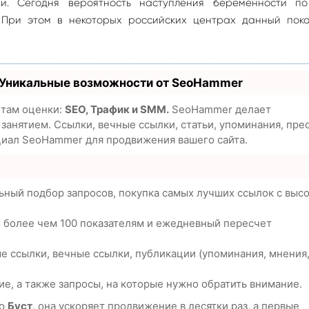
ми. Сегодня вероятность наступления беременности п
 При этом в некоторых российских центрах данный пока
 Уникальные возможности от SeoHammer
етам оценки:
SEO, Трафик и SMM.
SeoHammer делает
анятием. Ссылки, вечные ссылки, статьи, упоминания, пре
циал SeoHammer для продвижения вашего сайта.
ьный подбор запросов, покупка самых лучших ссылок с выс
о более чем 100 показателям и ежедневный пересчет
е ссылки, вечные ссылки, публикации (упоминания, мнения
е, а также запросы, на которые нужно обратить внимание.
ию
Буст
, она ускоряет продвижение в десятки раз, а первые