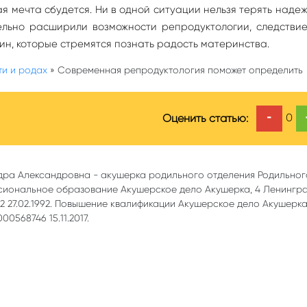
я мечта сбудется. Ни в одной ситуации нельзя терять надеж
ельно расширили возможности репродуктологии, следствие
ин, которые стремятся познать радость материнства.
ти и родах
»
Современная репродуктология поможет определить
-
0
Оценить статью:
дра Александровна - акушерка родильного отделения Родильно
сиональное образование Акушерское дело Акушерка, 4 Ленингр
 27.02.1992. Повышение квалификации Акушерское дело Акушерк
0568746 15.11.2017.