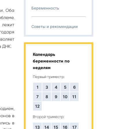
Беременность
ии. Оба
облеме.
 лежит
Советы и рекомендации
годаря
воляет
 ДНК.
Календарь
беременности по
неделям
Первый триместр:
1
3
4
5
6
7
8
9
10
11
12
одием,
онов в
Второй триместр:
ялись в
13
14
15
16
17