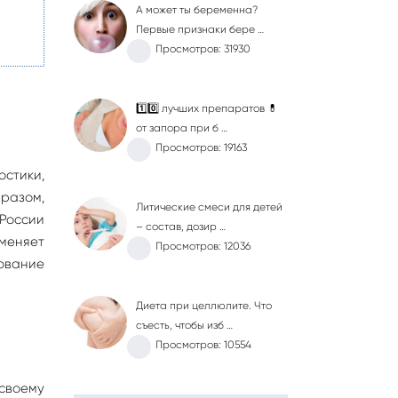
А может ты беременна?
Первые признаки бере …
Просмотров: 31930
1️⃣0️⃣ лучших препаратов 💊
от запора при б …
Просмотров: 19163
стики,
бразом,
Литические смеси для детей
России
– состав, дозир …
меняет
Просмотров: 12036
ование
Диета при целлюлите. Что
съесть, чтобы изб …
Просмотров: 10554
 своему