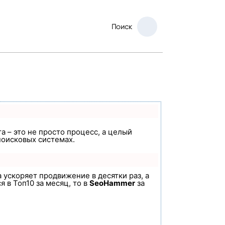
Поиск
а – это не просто процесс, а целый
поисковых системах.
а ускоряет продвижение в десятки раз, а
 в Топ10 за месяц, то в
SeoHammer
за