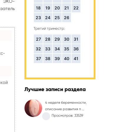
о ЭКО-
18
19
20
21
22
затель
23
24
25
26
Третий триместр:
27
28
29
30
31
32
33
34
35
36
сс-
37
38
39
40
41
окой
Лучшие записи раздела
4 неделя беременности,
,
описание развития п …
Просмотров: 33539