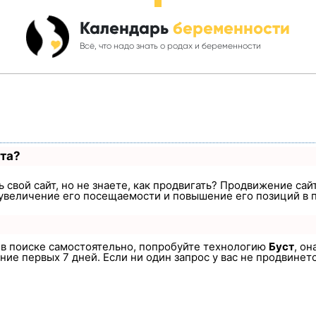
Календарь
беременности
Всё, что надо знать о родах и беременности
ста?
 свой сайт, но не знаете, как продвигать? Продвижение сайт
увеличение его посещаемости и повышение его позиций в 
а в поиске самостоятельно, попробуйте технологию
Буст
, он
ие первых 7 дней. Если ни один запрос у вас не продвинется