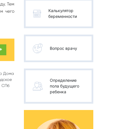
ду. Тем
Калькулятор
м чего
беременности
Вопрос врачу
+
го Дома
адское
Определение
а СПб
пола будущего
ребенка