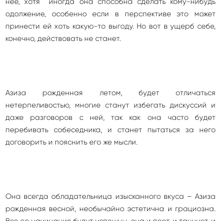
нее, хотя иногда она способна сделать кому-нибудь
одолжение, особенно если в перспективе это может
принести ей хоть какую-то выгоду. Но вот в ущерб себе,
конечно, действовать не станет.
Азиза рожденная летом, будет отличаться
нетерпеливостью, многие станут избегать дискуссий и
даже разговоров с ней, так как она часто будет
перебивать собеседника, и станет пытаться за него
договорить и пояснить его же мысли.
Она всегда обладательница изысканного вкуса – Азиза
рожденная весной, необычайно эстетична и грациозна.
Все ее начинания будут успешны, она и поет, и танцует, и