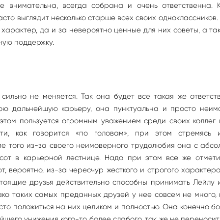
е внимательна, всегда собрана и очень ответственна. 
асто выглядит несколько старше всех своих одноклассников.
характер, да и за невероятно ценные для них советы, а так
ную поддержку.
сильно не меняется. Так она будет все такая же ответст
ою дальнейшую карьеру, она пунктуальна и просто неим
этом пользуется огромным уважением среди своих коллег
ти, как говорится «по головам», при этом стремясь 
ме того из-за своего неимоверного трудолюбия она с абс
сот в карьерной лестнице. Надо при этом все же отмети
, вероятно, из-за чересчур жесткого и строгого характера
стоящие друзья действительно способны принимать Лейлу 
нако таких самых преданных друзей у нее совсем не много,
осто положиться на них целиком и полностью. Она конечно б
йшего унижения кого-то более слабого, так же не переносит