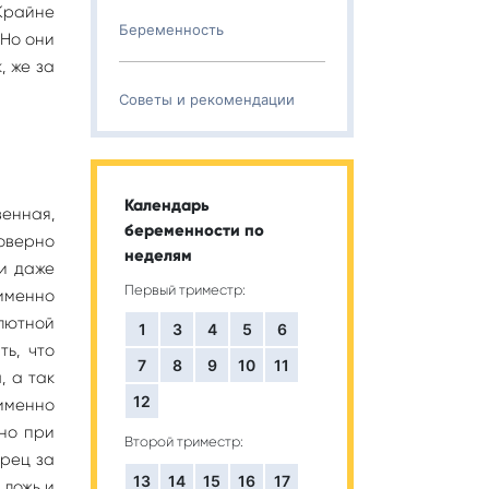
Крайне
Беременность
 Но они
, же за
Советы и рекомендации
Календарь
венная,
беременности по
оверно
неделям
 и даже
Первый триместр:
именно
олютной
1
3
4
5
6
ть, что
7
8
9
10
11
, а так
12
именно
 но при
Второй триместр:
орец за
13
14
15
16
17
 ложь и