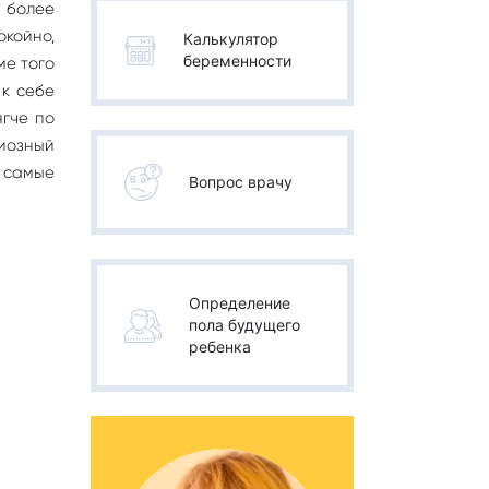
, более
окойно,
Калькулятор
беременности
ме того
 к себе
ягче по
диозный
ы самые
Вопрос врачу
Определение
пола будущего
ребенка