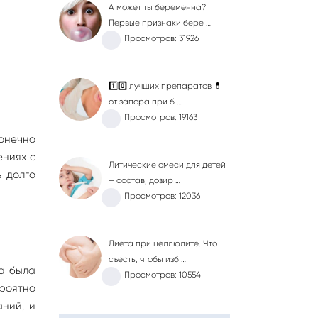
А может ты беременна?
Первые признаки бере …
Просмотров: 31926
1️⃣0️⃣ лучших препаратов 💊
от запора при б …
Просмотров: 19163
конечно
ениях с
Литические смеси для детей
ь долго
– состав, дозир …
Просмотров: 12036
Диета при целлюлите. Что
съесть, чтобы изб …
да была
Просмотров: 10554
роятно
ний, и