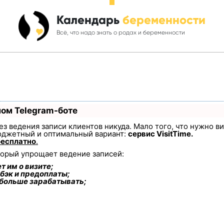
Календарь
беременности
Всё, что надо знать о родах и беременности
ном Telegram-боте
 без ведения записи клиентов никуда. Мало того, что нужно в
юджетный и оптимальный вариант:
сервис VisitTime.
бесплатно
.
торый упрощает ведение записей:
т им о визите;
бэк и предоплаты;
 больше зарабатывать;