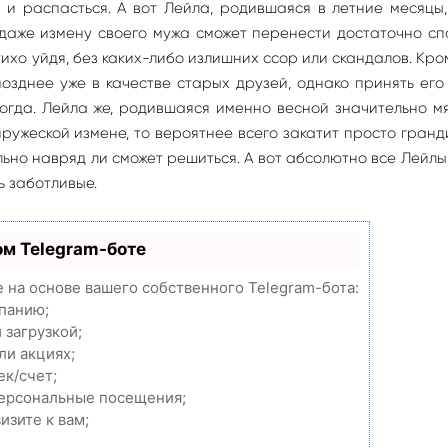
 и распасться. А вот Лейла, родившаяся в летние месяцы
 даже измену своего мужа сможет перенести достаточно сп
ихо уйдя, без каких-либо излишних ссор или скандалов. Кро
зднее уже в качестве старых друзей, однако принять его
огда. Лейла же, родившаяся именно весной значительно м
пружеской измене, то вероятнее всего закатит просто гран
льно навряд ли сможет решиться. А вот абсолютно все Лейл
ь заботливые.
ом Telegram-боте
e на основе вашего собственного Telegram-бота:
мпанию;
 загрузкой;
ли акциях;
ек/счет;
персональные посещения;
изите к вам;