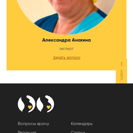
Александра Анохина
эксперт
Задать вопрос
⟵
НАВЕРХ
Вопросы врачу
Календарь
Редакция
Статьи