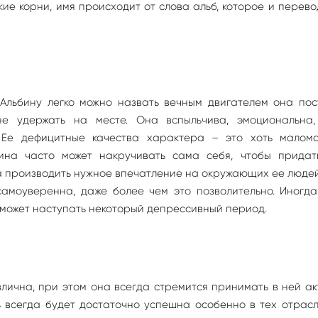
кие корни, имя происходит от слова альб, которое и перево
Альбину легко можно назвать вечным двигателем она пос
не удержать на месте. Она вспыльчива, эмоциональна,
 Ее дефицитные качества характера – это хоть малома
бина часто может накручивать сама себя, чтобы придат
да производить нужное впечатление на окружающих ее людей
самоуверенна, даже более чем это позволительно. Иногда
 может наступать некоторый депрессивный период.
лична, при этом она всегда стремится принимать в ней а
 всегда будет достаточно успешна особенно в тех отрасл