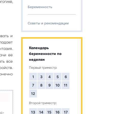
гогике,
Беременность
Советы и рекомендации
авать и
ладает
Календарь
тазия.
беременности по
дачи ее
неделям
ать все
ройств.
Первый триместр:
конечно
1
3
4
5
6
7
8
9
10
11
12
Второй триместр:
13
14
15
16
17
сс-