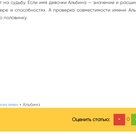
яет на судьбу. Если имя девочки Альбина — значение и расш
ере и способностях. А проверка совместимости имени Ал
ю половинку.
ких имен
»
Альбина
-
0
Оценить статью: