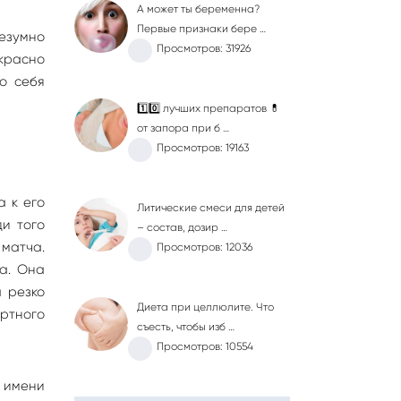
А может ты беременна?
Первые признаки бере …
безумно
Просмотров: 31926
екрасно
о себя
1️⃣0️⃣ лучших препаратов 💊
от запора при б …
Просмотров: 19163
а к его
Литические смеси для детей
и того
– состав, дозир …
матча.
Просмотров: 12036
а. Она
ы резко
Диета при целлюлите. Что
иртного
съесть, чтобы изб …
Просмотров: 10554
 имени