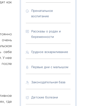
дят как
Пренатальное
воспитание
Рассказы о родах и
тоянно
беременности
 очень
льская
ь себе
Грудное вскармливание
. У нее
 после
Первые дни с малышом
Законодательная база
ктивное
Детские болезни
ях, где