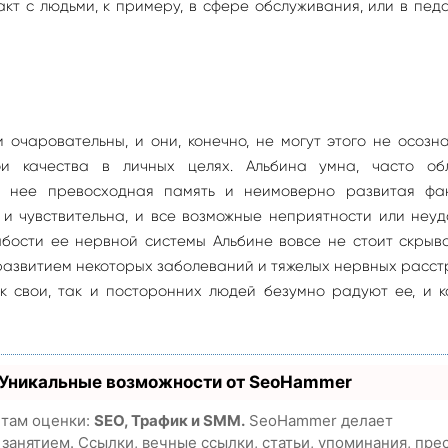
кт с людьми, к примеру, в сфере обслуживания, или в педа
очаровательны, и они, конечно, не могут этого не осозн
ои качества в личных целях. Альбина умна, часто об
у нее превосходная память и неимоверно развитая фан
и чувствительна, и все возможные неприятности или неу
абости ее нервной системы Альбине вовсе не стоит скрыв
о развитием некоторых заболеваний и тяжелых нервных расст
к свои, так и посторонних людей безумно радуют ее, и 
 Уникальные возможности от SeoHammer
етам оценки:
SEO, Трафик и SMM.
SeoHammer делает
анятием. Ссылки, вечные ссылки, статьи, упоминания, пре