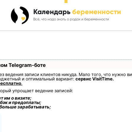
Календарь
беременности
Всё, что надо знать о родах и беременности
ном Telegram-боте
 без ведения записи клиентов никуда. Мало того, что нужно в
юджетный и оптимальный вариант:
сервис VisitTime.
бесплатно
.
торый упрощает ведение записей:
т им о визите;
бэк и предоплаты;
 больше зарабатывать;