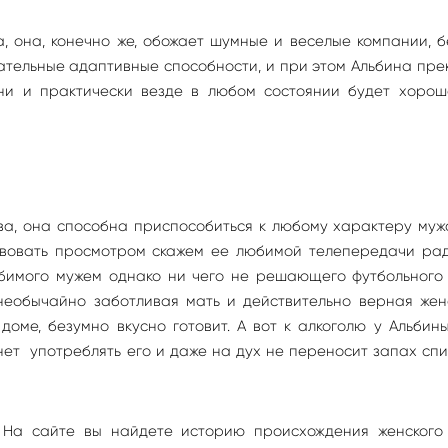
, она, конечно же, обожает шумные и веселые компании, 
чательные адаптивные способности, и при этом Альбина пр
ни и практически везде в любом состоянии будет хорош
ива, она способна приспособиться к любому характеру муж
твовать просмотром скажем ее любимой телепередачи рад
бимого мужем однако ни чего не решающего футбольного 
 необычайно заботливая мать и действительно верная жен
оме, безумно вкусно готовит. А вот к алкоголю у Альбин
ет употреблять его и даже на дух не переносит запах сп
 На сайте вы найдете историю происхождения женского