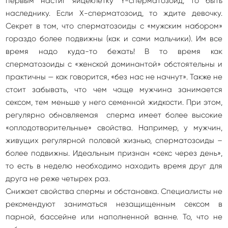
первым настиг яйцеклетку Y-сперматозоид, то быть
наследнику. Если Х-сперматозоид, то ждите девочку.
Секрет в том, что сперматозоиды с «мужским набором»
гораздо более подвижны (как и сами мальчики). Им все
время надо куда-то бежать! В то время как
сперматозоиды с «женской доминантой» обстоятельны и
практичны — как говорится, «без нас не начнут». Также не
стоит забывать, что чем чаще мужчина занимается
сексом, тем меньше у него семенной жидкости. При этом,
регулярно обновляемая сперма имеет более высокие
«оплодотворительные» свойства. Например, у мужчин,
живущих регулярной половой жизнью, сперматозоиды –
более подвижны. Идеальным признан «секс через день»,
то есть в неделю необходимо находить время друг для
друга не реже четырех раз.
Снижает свойства спермы и обстановка. Специалисты не
рекомендуют заниматься незащищенным сексом в
парной, бассейне или наполненной ванне. То, что не