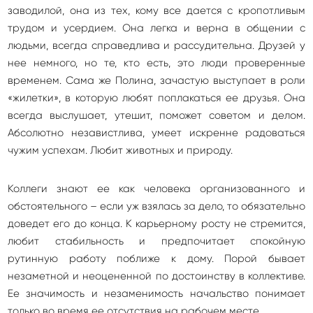
заводилой, она из тех, кому все дается с кропотливым
трудом и усердием. Она легка и верна в общении с
людьми, всегда справедлива и рассудительна. Друзей у
нее немного, но те, кто есть, это люди проверенные
временем. Сама же Полина, зачастую выступает в роли
«жилетки», в которую любят поплакаться ее друзья. Она
всегда выслушает, утешит, поможет советом и делом.
Абсолютно независтлива, умеет искренне радоваться
чужим успехам. Любит животных и природу.
Коллеги знают ее как человека организованного и
обстоятельного – если уж взялась за дело, то обязательно
доведет его до конца. К карьерному росту не стремится,
любит стабильность и предпочитает спокойную
рутинную работу поближе к дому. Порой бывает
незаметной и неоцененной по достоинству в коллективе.
Ее значимость и незаменимость начальство понимает
только во время ее отсутствия на рабочем месте.